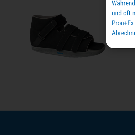
Während 
und oft 
Pron+Ex 
Abrechnu