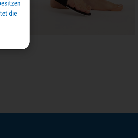
besitzen
tet die