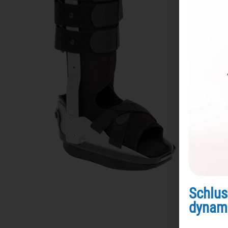
Schlus
dynam