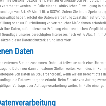
wir Ihre personenbezogenen Daten auf Grundlage von Art. 6 Abs. 1 lit.
verarbeitet werden. Im Falle einer ausdrücklichen Einwilligung in 
undlage von Art. 49 Abs. 1 lit. a DSGVO. Sofern Sie in die Speicherun
eingewilligt haben, erfolgt die Datenverarbeitung zusätzlich auf Grun
erfüllung oder zur Durchführung vorvertraglicher Maßnahmen erforderli
ir Ihre Daten, sofern diese zur Erfüllung einer rechtlichen Verpflicht
f Grundlage unseres berechtigten Interesses nach Art. 6 Abs. 1 lit. f 
bsätzen dieser Datenschutzerklärung informiert.
enen Daten
nen externen Stellen zusammen. Dabei ist teilweise auch eine Überm
ezogene Daten nur dann an externe Stellen weiter, wenn dies im Rahm
 Weitergabe von Daten an Steuerbehörden), wenn wir ein berechtigtes Int
dlage die Datenweitergabe erlaubt. Beim Einsatz von Auftragsverar
ltigen Vertrags über Auftragsverarbeitung weiter. Im Falle einer g
 Datenverarbeitung