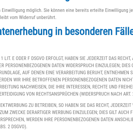
Einwilligung möglich. Sie können eine bereits erteilte Einwilligung je
leibt vom Widerruf unberührt.
atenerhebung in besonderen Fäll
 LIT. E ODER F DSGVO ERFOLGT, HABEN SIE JEDERZEIT DAS RECHT, 
ER PERSONENBEZOGENEN DATEN WIDERSPRUCH EINZULEGEN; DIES GI
RUNDLAGE, AUF DENEN EINE VERARBEITUNG BERUHT, ENTNEHMEN SI
RDEN WIR IHRE BETROFFENEN PERSONENBEZOGENEN DATEN NICHT 
EITUNG NACHWEISEN, DIE IHRE INTERESSEN, RECHTE UND FREIHE
RTEIDIGUNG VON RECHTSANSPRÜCHEN (WIDERSPRUCH NACH ART. 21
KTWERBUNG ZU BETREIBEN, SO HABEN SIE DAS RECHT, JEDERZEIT
M ZWECKE DERARTIGER WERBUNG EINZULEGEN; DIES GILT AUCH FÜ
DERSPRECHEN, WERDEN IHRE PERSONENBEZOGENEN DATEN ANSCHL
S. 2 DSGVO).