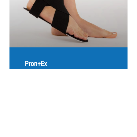
Pron+Ex
Schluss mit Ablehnungsbescheiden bei
dynamischen Fußheberorthesen! Während
andere textile Lösungen keine
Hilfsmittelnummer besitzen und oft
mühsam im Einzelfall beantragt werden
müssen, bietet die Pron+Ex durch die
Nummer 23.03.02.0011
MEHR ERFAHREN