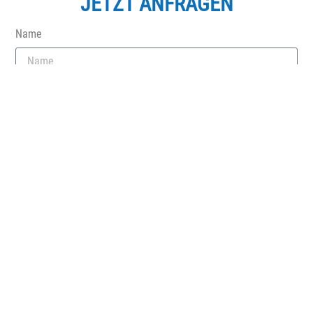
JETZT ANFRAGEN
Name
E-Mail
Größe
Seite
links
rechts
Nachricht