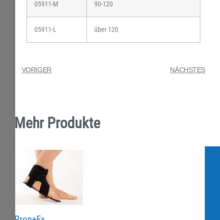
05911-M
90-120
05911-L
über 120
VORIGER
NÄCHSTES
Mehr Produkte
Pron+Ex