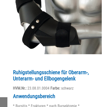
Ruhigstellungsschiene für Oberarm-,
Unterarm- und Ellbogengelenk
HVM.Nr.:
23.08.01.0004
Farbe:
schwarz
Anwendungsbereich
* Bursitis * Frakturen * nach Bursektomie *